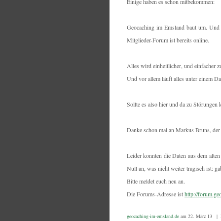
Einige haben es schon mitbekommen:
Geocaching im Emsland baut um. Und zw
Mitglieder-Forum ist bereits online.
Alles wird einheitlicher, und einfacher z
Und vor allem läuft alles unter einem D
Sollte es also hier und da zu Störunge
Danke schon mal an Markus Bruns, der t
Leider konnten die Daten aus dem alte
Null an, was nicht weiter tragisch ist: 
Bitte meldet euch neu an.
Die Forums-Adresse ist
http://forum.g
geocaching-im-emsland.de
am 22. März 13 |