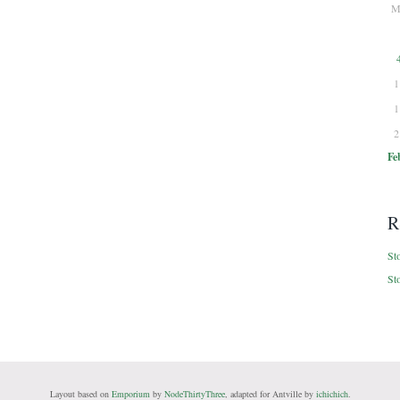
M
1
1
2
Fe
R
St
St
Layout based on
Emporium
by
NodeThirtyThree
, adapted for Antville by
ichichich
.