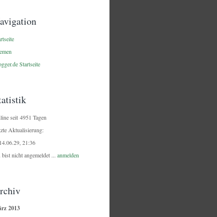
avigation
rtseite
emen
gger.de Startseite
tatistik
line seit 4951 Tagen
tzte Aktualisierung:
14.06.29, 21:36
 bist nicht angemeldet ...
anmelden
rchiv
rz 2013