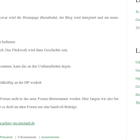
Ja 
ar wird die Homepage überarbeitet, der Blog wird intergriert und ein neues
Ge
29
u bedienen.
L
ach. Das Flickwerk wird dann Geschichte sein.
Gi
n kommen, kann das an den Umbauarbeiten liegen.
Ge
Op
ätkräftig an der HP werkelt.
Gr
De
n Forum nicht in das neue Forum übernommen werden. Hier fangen wir also bei
Th
gab es doch im alten Forum nur eine handvoll Beiträge.
eocaching-im-emsland.de
Permalink
| 0 Kommentare |
kommentieren