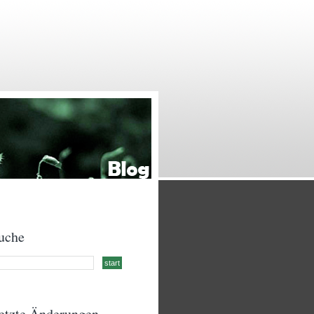
uche
etzte Änderungen