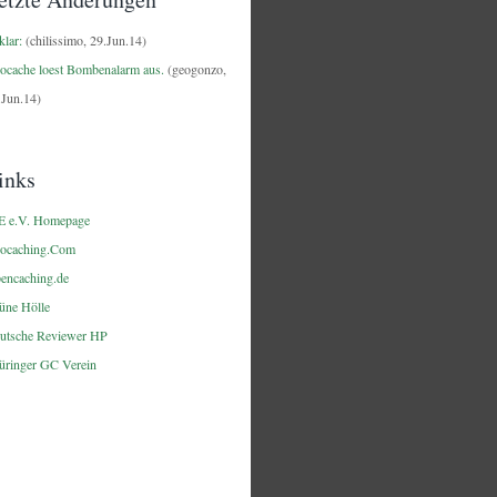
klar:
(chilissimo, 29.Jun.14)
ocache loest Bombenalarm aus.
(geogonzo,
.Jun.14)
inks
E e.V. Homepage
ocaching.Com
encaching.de
üne Hölle
utsche Reviewer HP
üringer GC Verein