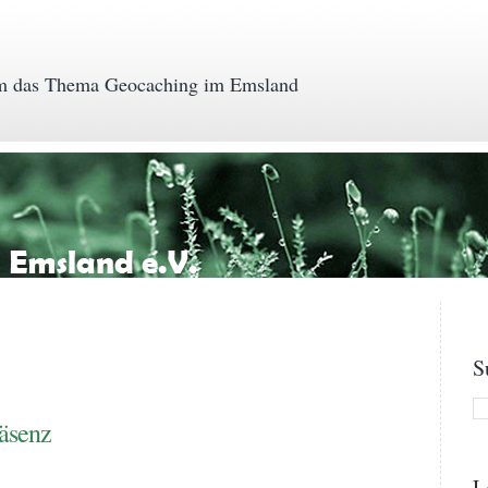
 das Thema Geocaching im Emsland
S
äsenz
L