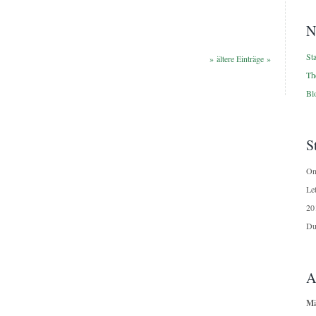
N
Sta
» ältere Einträge »
Th
Blo
S
On
Le
20
Du
A
Mä