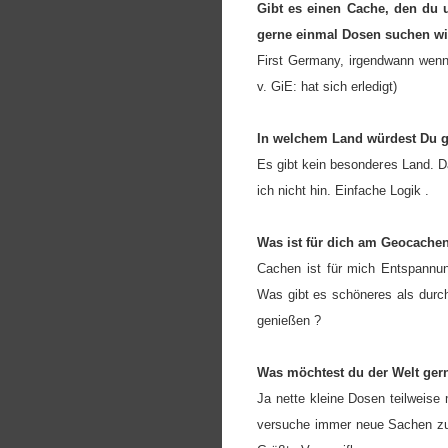
Gibt es einen Cache, den du 
gerne einmal Dosen suchen wi
First Germany, irgendwann wenn
v. GiE: hat sich erledigt)
In welchem Land würdest Du 
Es gibt kein besonderes Land. D
ich nicht hin. Einfache Logik .
Was ist für dich am Geocache
Cachen ist für mich Entspannun
Was gibt es schöneres als durc
genießen ?
Was möchtest du der Welt gern
Ja nette kleine Dosen teilweis
versuche immer neue Sachen zu l