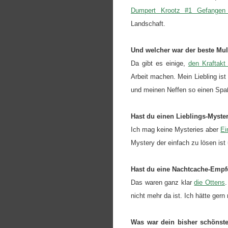
Dumpert Krootz #1 Gefange
Landschaft.
Und welcher war der beste Mul
Da gibt es einige,
den Kraftak
Arbeit machen. Mein Liebling ist
und meinen Neffen so einen Spa
Hast du einen Lieblings-Myste
Ich mag keine Mysteries aber
Ei
Mystery der einfach zu lösen ist
Hast du eine Nachtcache-Emp
Das waren ganz klar
die Ottens
nicht mehr da ist. Ich hätte ger
Was war dein bisher schönstes