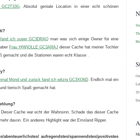
n GC2T33G
. Absolut geniale Location in einer echt schönen
N
Sta
ti?
Th
t fand ich super GC3DRAQ
man was sich einige Owner für eine
Blo
 aber
Frau H(W)OLLE GC3ARAJ
dieser Cache hat meiner Tochter
ß gemacht und die Stationen waren echt Klasse .
S
ry?
On
nmal Mond und zurück fand ich witzig GC3XQ6D
.
Endlich mal ein
Le
 und tierisch Spaß gemacht hat.
20
Du
fehlung?
.
Dieser Cache war echt der Wahnsinn. Schade das dieser Cache
n mehr davon. Ein anderes Highlight war der Emsland Ripper.
A
Mä
/abenteuerlichstes/ aufregendstes/spannendstes/positivstes