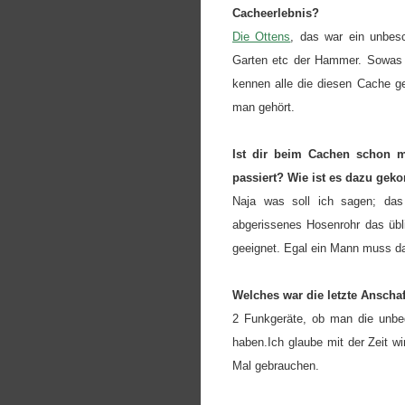
Cacheerlebnis?
Die Ottens
, das war ein unbes
Garten etc der Hammer. Sowas h
kennen alle die diesen Cache 
man gehört.
Ist dir beim Cachen schon ma
passiert? Wie ist es dazu ge
Naja was soll ich sagen; das
abgerissenes Hosenrohr das übli
geeignet. Egal ein Mann muss dah
Welches war die letzte Anscha
2 Funkgeräte, ob man die unbed
haben.Ich glaube mit der Zeit 
Mal gebrauchen.