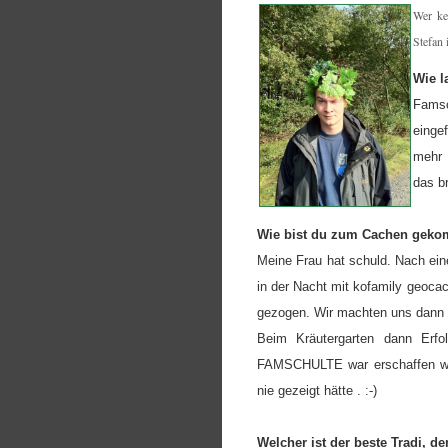
Wer ke
Stefan 
Wie l
Famsc
einge
mehr 
das b
Wie bist du zum Cachen geko
Meine Frau hat schuld. Nach ei
in der Nacht mit kofamily geoca
gezogen. Wir machten uns dann a
Beim Kräutergarten dann Erfo
FAMSCHULTE war erschaffen word
nie gezeigt hätte . :-)
Welcher ist der beste Tradi, 