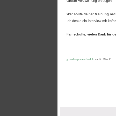
Größte Verzweiflung erzeugen.
Wer sollte deiner Meinung na
Ich denke ein Interview mit kof
Famschulte, vielen Dank für d
geocaching-im-emsland.de
am 14. März 13 |