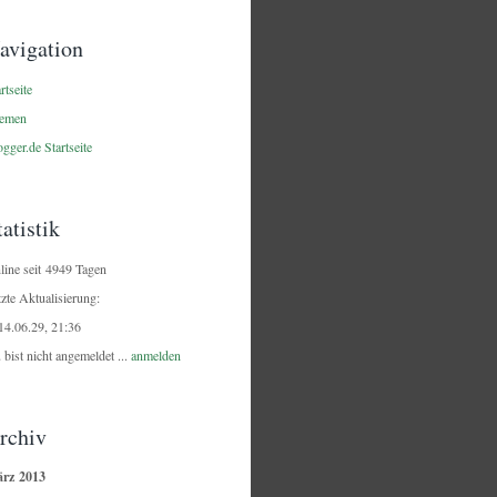
avigation
rtseite
emen
gger.de Startseite
tatistik
line seit 4949 Tagen
tzte Aktualisierung:
14.06.29, 21:36
 bist nicht angemeldet ...
anmelden
rchiv
rz 2013