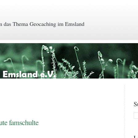
 das Thema Geocaching im Emsland
S
ute famschulte
L