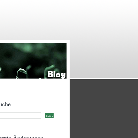
uche
etzte Änderungen