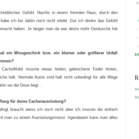
M
chreibliches Gefühl. Nachts in einem fremden Haus, durch den
abe ich bis dahin noch nicht erlebt. Gut ich denke das Gefühl
gemacht haben. Je länger man da war desto mehr Geräusche hat
1
1
2
l ein Missgeschick bzw. ein kleiner oder größerer Unfall
Fe
kommen?
 CacheMobil musste etwas leiden, gebrochene Feder hinten,
R
che halt. Normale Autos sind halt nicht unbedingt für alle Wege
in wo die Dose liegt..
.
St
St
ffung für deine Cacherausrüstung?
ingt braucht weiss ich noch nicht aber ich musste die einfach
wird man zu einem Ausrüstungsmessi. Irgendwann kann man alles