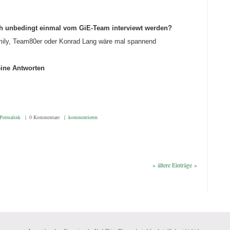
ch unbedingt einmal vom GiE-Team interviewt werden?
amily, Team80er oder Konrad Lang wäre mal spannend
eine Antworten
Permalink
| 0 Kommentare |
kommentieren
» ältere Einträge »