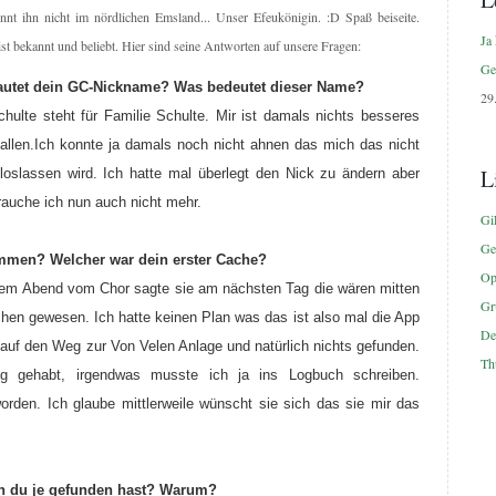
nnt ihn nicht im nördlichen Emsland... Unser Efeukönigin. :D Spaß beiseite.
Ja 
ist bekannt und beliebt. Hier sind seine Antworten auf unsere Fragen:
Ge
autet dein GC-Nickname? Was bedeutet dieser Name?
29
hulte steht für Familie Schulte. Mir ist damals nichts besseres
fallen.Ich konnte ja damals noch nicht ahnen das mich das nicht
L
loslassen wird. Ich hatte mal überlegt den Nick zu ändern aber
rauche ich nun auch nicht mehr.
Gi
Ge
mmen? Welcher war dein erster Cache?
Op
nem Abend vom Chor sagte sie am nächsten Tag die wären mitten
Gr
chen gewesen. Ich hatte keinen Plan was das ist also mal die App
De
uf den Weg zur Von Velen Anlage und natürlich nichts gefunden.
Th
lg gehabt, irgendwas musste ich ja ins Logbuch schreiben.
en. Ich glaube mittlerweile wünscht sie sich das sie mir das
den du je gefunden hast? Warum?