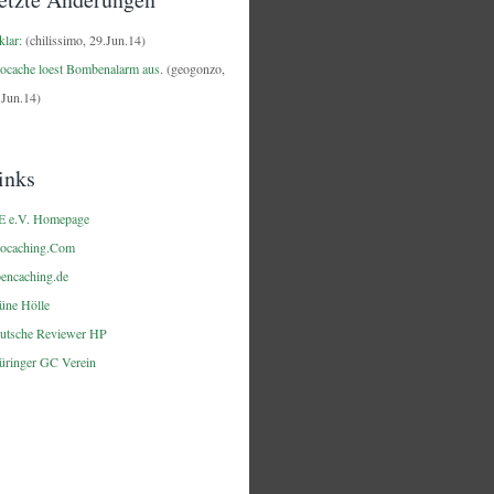
klar:
(chilissimo, 29.Jun.14)
ocache loest Bombenalarm aus.
(geogonzo,
.Jun.14)
inks
E e.V. Homepage
ocaching.Com
encaching.de
üne Hölle
utsche Reviewer HP
üringer GC Verein